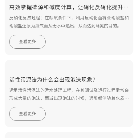
高效掌握碳源和碱度计算，让硝化反硝化提升到
新高度！
反硝化反应过程：在缺氧条件下，利用反硝化菌将亚硝酸盐和
硝酸盐还原为氮气而从无水中逸出，从而达到除氮的目的。
查看更多
活性污泥法为什么会出现泡沫现象？
运用活性污泥法的污水处理工程，在其调试及运行过程常常会
形成大量的泡沫，而当出现泡沫的时候，通常都伴随着水质急
剧恶化，处理效果变差。这时候就需要消除泡沫，恢复正常处
查看更多
理。下面将就活性污泥法泡沫的形成和消除作一介绍。