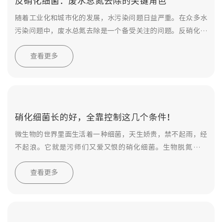
反硝化细菌：废水总氮去除的关键角色
随着工业化和城市化的发展，水污染问题日益严重。在众多水
污染问题中，废水总氮去除是一个备受关注的问题。反硝化细
菌作为一种有效的生物氮去除方法，越来越受到人们的关注。
查看更多
本文将详细介绍反硝化细菌在废水总氮去除中的作用。
硝化细菌长的好，全靠控制这几个条件！
微生物的世界里面生活着一种细菌，天生娇贵，禁不起雨，经
不起浪。它就是污师们又爱又恨的硝化细菌。生物脱氮的骁
将，微生物界的贵族！像这样优秀的菌，为何这么难培养？看
查看更多
完下面这些控制条件你就知道了！