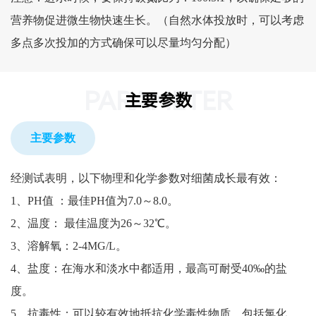
营养物促进微生物快速生长。（自然水体投放时，可以考虑
多点多次投加的方式确保可以尽量均匀分配）
PARAMETER
主要参数
主要参数
经测试表明，以下物理和化学参数对细菌成长最有效：
1、PH值 ：最佳PH值为7.0～8.0。
2、温度： 最佳温度为26～32℃。
3、溶解氧：2-4MG/L。
4、盐度：在海水和淡水中都适用，最高可耐受40‰的盐
度。
5、抗毒性：可以较有效地抵抗化学毒性物质，包括氯化