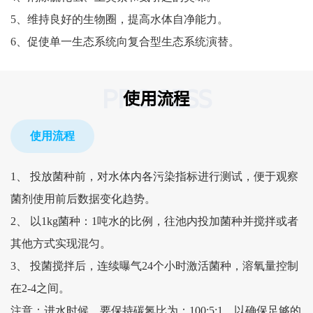
5、维持良好的生物圈，提高水体自净能力。
6、促使单一生态系统向复合型生态系统演替。
PROCESS
使用流程
使用流程
1、 投放菌种前，对水体内各污染指标进行测试，便于观察
菌剂使用前后数据变化趋势。
2、 以1kg菌种：1吨水的比例，往池内投加菌种并搅拌或者
其他方式实现混匀。
3、 投菌搅拌后，连续曝气24个小时激活菌种，溶氧量控制
在2-4之间。
注意：进水时候，要保持碳氮比为：100:5:1，以确保足够的