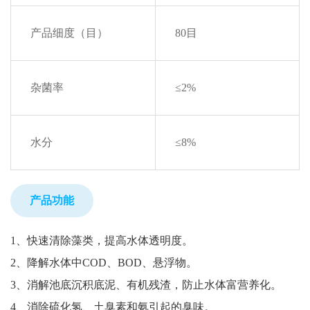
产品细度（目）
80目
杂菌率
≤2%
水分
≤8%
产品功能
1、快速清除藻类，提高水体透明度。
2、降解水体中COD、BOD、悬浮物。
3、消解池底沉积底泥、有机残渣，防止水体富营养化。
4、消除硫化氢、土臭素和氨引起的臭味。