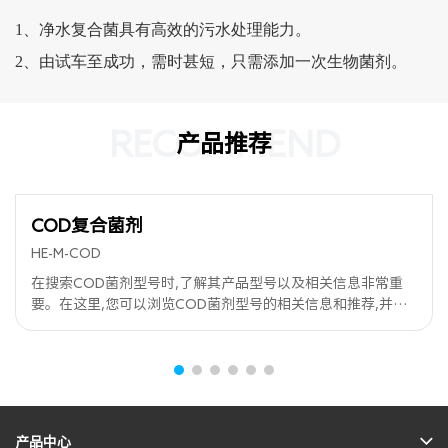
1、净水复合菌具有高效的污水处理能力。
2、由试车至成功，需时甚短，只需添加一次生物菌剂。
RECOMMEND
产品推荐
COD复合菌剂
HE-M-COD
在搜索COD菌剂型号时,了解其产品型号以及相关信息非常重
要。在这里,您可以浏览COD菌剂型号的相关信息和推荐,并选
择适合您的COD菌剂型号。
产品中心