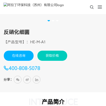
反硝化细菌
【产品型号】：HE-M-A1
在线咨询
获取价格
400-808-5078
分享：
INTRODUCE
产品简介