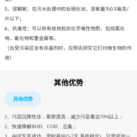
5、溶解氧：在污水处理中的反硝化池，溶氧量为0.5毫克/
升以下；
6、抗毒性：可以较有效地抵抗化学毒性物质，包括氯化
物、氰化物和重金属等。
（当受污染区含有杀菌剂时，应预先研究它们对微生物的作
用）
OTHER
其他优势
其他优势
1、污泥沉降性佳，紧密度高，减少污染量达70%以上；
2、快速降解BOD、COD、总氮；
3、由试车至成功，需时甚短(5-7天,系统稳定)，只需添加一