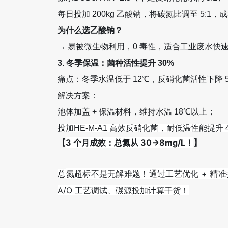
每日投加 200kg 乙酸钠，将碳氮比调至 5:1，
为什么选乙酸钠？
→ 易被微生物利用，0 毒性，适合工业废水快
3. 冬季保温：菌种活性提升 30%
痛点：冬季水温低于 12℃，反硝化菌活性下降 
解决方案：
池体加盖 + 保温材料，维持水温 18℃以上；
投加HE-M-A1 高效反硝化菌，耐低温性能提升 
3 个月成效：总氮从 30→8mg/L！
【
】
氮超标不是无解难题！通过工艺优化 + 精准
总
A/O 工艺调试、碳源投加计算干货！