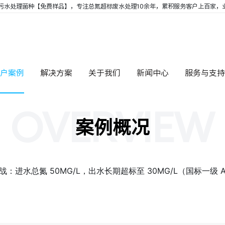
污水处理菌种【免费样品】，专注总氮超标废水处理10余年，累积服务客户上百家，业
CLIENT CASES
印染、纺织废水
煤化工废水
食品化工
客户案例
解决方案
关于我们
新闻中心
服务与支持
OVERVIEW
案例概况
：进水总氮 50MG/L，出水长期超标至 30MG/L（国标一级 A