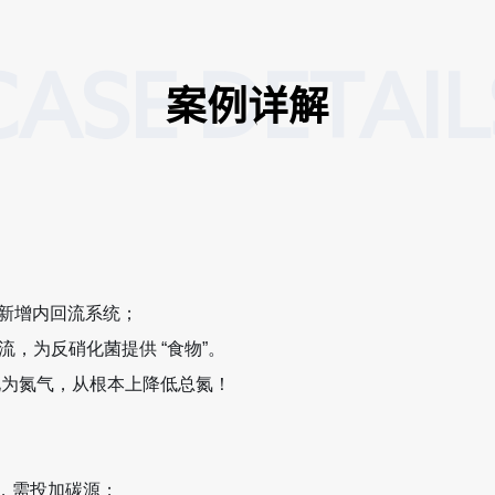
CASE DETAIL
案例详解
，新增内回流系统；
流，为反硝化菌提供 “食物”。
化为氮气，从根本上降低总氮！
1），需投加碳源；