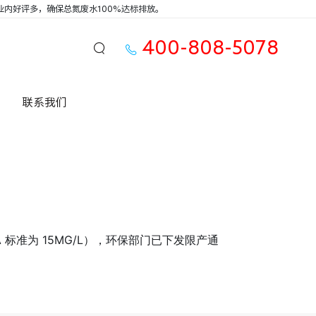
内好评多，确保总氮废水100%达标排放。
400-808-5078
养殖行业
联系我们
 标准为 15MG/L），环保部门已下发限产通