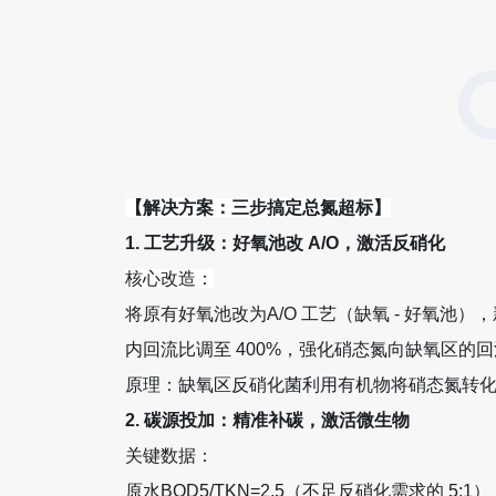
【解决方案：三步搞定总氮超标】
1. 工艺升级：好氧池改 A/O，激活反硝化
核心改造：
将原有好氧池改为A/O 工艺（缺氧 - 好氧池）
内回流比调至 400%，强化硝态氮向缺氧区的回
原理：缺氧区反硝化菌利用有机物将硝态氮转
2. 碳源投加：精准补碳，激活微生物
关键数据：
原水BOD5/TKN=2.5（不足反硝化需求的 5: