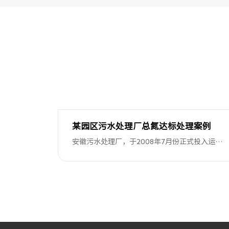
某园区污水处理厂总氮达标处理案例
安徽污水处理厂，于2008年7月份正式投入运
行，扩建提标后设计日处理市政废水（含少量工
业废水）5万吨。出水执行《城镇污水处理厂污
染物排放标准》（GB18918-2002）一级A标
准。